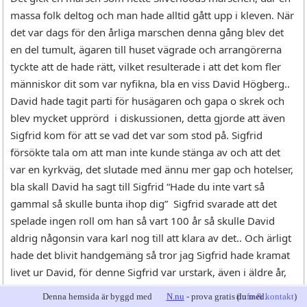
massa folk deltog och man hade alltid gått upp i kleven. När
det var dags för den årliga marschen denna gång blev det
en del tumult, ägaren till huset vägrade och arrangörerna
tyckte att de hade rätt, vilket resulterade i att det kom fler
människor dit som var nyfikna, bla en viss David Högberg..
David hade tagit parti för husägaren och gapa o skrek och
blev mycket upprörd i diskussionen, detta gjorde att även
Sigfrid kom för att se vad det var som stod på. Sigfrid
försökte tala om att man inte kunde stänga av och att det
var en kyrkväg, det slutade med ännu mer gap och hotelser,
bla skall David ha sagt till Sigfrid “Hade du inte vart så
gammal så skulle bunta ihop dig” Sigfrid svarade att det
spelade ingen roll om han så vart 100 år så skulle David
aldrig någonsin vara karl nog till att klara av det.. Och ärligt
hade det blivit handgemäng så tror jag Sigfrid hade kramat
livet ur David, för denne Sigfrid var urstark, även i äldre år,
som sagt han la stenmur vid 75 års ålder.
Denna hemsida är byggd med
N.nu
- prova gratis du med.
(
info & kontakt
)