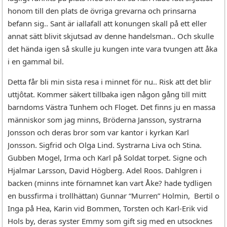
honom till den plats de övriga grevarna och prinsarna
befann sig.. Sant är iallafall att konungen skall på ett eller
annat sätt blivit skjutsad av denne handelsman.. Och skulle
det hända igen så skulle ju kungen inte vara tvungen att åka
i en gammal bil.
Detta får bli min sista resa i minnet för nu.. Risk att det blir
uttjôtat. Kommer säkert tillbaka igen någon gång till mitt
barndoms Västra Tunhem och Floget. Det finns ju en massa
människor som jag minns, Bröderna Jansson, systrarna
Jonsson och deras bror som var kantor i kyrkan Karl
Jonsson. Sigfrid och Olga Lind. Systrarna Liva och Stina.
Gubben Mogel, Irma och Karl på Soldat torpet. Signe och
Hjalmar Larsson, David Högberg. Adel Roos. Dahlgren i
backen (minns inte förnamnet kan vart Åke? hade tydligen
en bussfirma i trollhättan) Gunnar “Murren” Holmin, Bertil o
Inga på Hea, Karin vid Bommen, Torsten och Karl-Erik vid
Hols by, deras syster Emmy som gift sig med en utsocknes