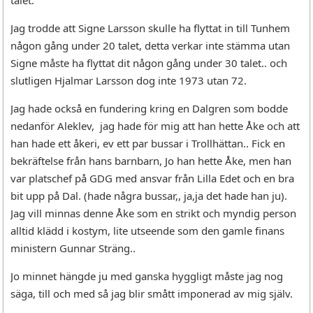
talet.
Jag trodde att Signe Larsson skulle ha flyttat in till Tunhem
någon gång under 20 talet, detta verkar inte stämma utan
Signe måste ha flyttat dit någon gång under 30 talet.. och
slutligen Hjalmar Larsson dog inte 1973 utan 72.
Jag hade också en fundering kring en Dalgren som bodde
nedanför Aleklev, jag hade för mig att han hette Åke och att
han hade ett åkeri, ev ett par bussar i Trollhättan.. Fick en
bekräftelse från hans barnbarn, Jo han hette Åke, men han
var platschef på GDG med ansvar från Lilla Edet och en bra
bit upp på Dal. (hade några bussar,, ja,ja det hade han ju).
Jag vill minnas denne Åke som en strikt och myndig person
alltid klädd i kostym, lite utseende som den gamle finans
ministern Gunnar Sträng..
Jo minnet hängde ju med ganska hyggligt måste jag nog
säga, till och med så jag blir smått imponerad av mig själv.