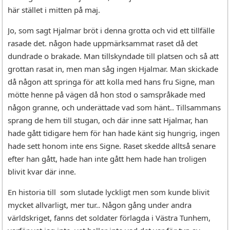
här stället i mitten på maj.
Jo, som sagt Hjalmar bröt i denna grotta och vid ett tillfälle
rasade det. någon hade uppmärksammat raset då det
dundrade o brakade. Man tillskyndade till platsen och så att
grottan rasat in, men man såg ingen Hjalmar. Man skickade
då någon att springa för att kolla med hans fru Signe, man
mötte henne på vägen då hon stod o samspråkade med
någon granne, och underättade vad som hänt.. Tillsammans
sprang de hem till stugan, och där inne satt Hjalmar, han
hade gått tidigare hem för han hade känt sig hungrig, ingen
hade sett honom inte ens Signe. Raset skedde alltså senare
efter han gått, hade han inte gått hem hade han troligen
blivit kvar där inne.
En historia till som slutade lyckligt men som kunde blivit
mycket allvarligt, mer tur.. Någon gång under andra
världskriget, fanns det soldater förlagda i Västra Tunhem,