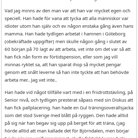
Vad jag minns av den man var att han var mycket egen och
speciell. Han hade för vana att tycka att alla människor var
idioter utom han själv och ev någon enstaka gång även hans
mamma. Han hade tydligen arbetat i hamnen i Göteborg
(obekräftade uppgifter) men skulle någon gång i slutet av
60 början på 70 lagt av att arbeta, vet inte om det var så att
han fick nån form ev förtidspension, eller som jag vill
minnas ryktet sa, att han sparat ihop så mycket pengar
genom ett snålt leverne så han inte tyckte att han behövde
arbeta mer.. Jag vet inte..
Han hade vid något tillfälle vart med i en friidrottstävling, på
Senior nivå, och tydligen presterat såpass med sin Diskus att
han fick pallplacering. han hade en Gul träningsoverallsjacka
som det stod Sverige med blått på ryggen. Den hade alltid
på sig när han begav sig upp på berget för att träna, (jag
hörde alltid att man kallade det för Björndalen, men börjar