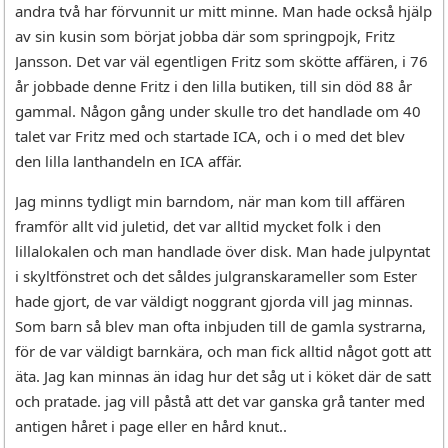
andra två har förvunnit ur mitt minne. Man hade också hjälp
av sin kusin som börjat jobba där som springpojk, Fritz
Jansson. Det var väl egentligen Fritz som skötte affären, i 76
år jobbade denne Fritz i den lilla butiken, till sin död 88 år
gammal. Någon gång under skulle tro det handlade om 40
talet var Fritz med och startade ICA, och i o med det blev
den lilla lanthandeln en ICA affär.
Jag minns tydligt min barndom, när man kom till affären
framför allt vid juletid, det var alltid mycket folk i den
lillalokalen och man handlade över disk. Man hade julpyntat
i skyltfönstret och det såldes julgranskarameller som Ester
hade gjort, de var väldigt noggrant gjorda vill jag minnas.
Som barn så blev man ofta inbjuden till de gamla systrarna,
för de var väldigt barnkära, och man fick alltid något gott att
äta. Jag kan minnas än idag hur det såg ut i köket där de satt
och pratade. jag vill påstå att det var ganska grå tanter med
antigen håret i page eller en hård knut..