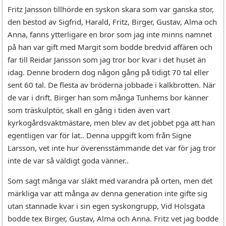
Fritz Jansson tillhörde en syskon skara som var ganska stor,
den bestod av Sigfrid, Harald, Fritz, Birger, Gustav, Alma och
Anna, fanns ytterligare en bror som jag inte minns namnet
på han var gift med Margit som bodde bredvid affären och
far till Reidar Jansson som jag tror bor kvar i det huset än
idag. Denne brodern dog någon gång på tidigt 70 tal eller
sent 60 tal. De flesta av bröderna jobbade i kalkbrotten. När
de var i drift. Birger han som många Tunhems bor känner
som träskulptör, skall en gång i tiden även vart
kyrkogårdsvaktmästare, men blev av det jobbet pga att han
egentligen var för lat.. Denna uppgift kom från Signe
Larsson, vet inte hur överensstämmande det var för jag tror
inte de var så väldigt goda vänner..
Som sagt många var släkt med varandra på orten, men det
märkliga var att många av denna generation inte gifte sig
utan stannade kvar i sin egen syskongrupp, Vid Holsgata
bodde tex Birger, Gustav, Alma och Anna. Fritz vet jag bodde