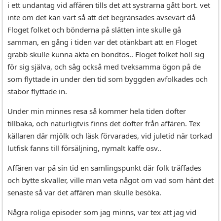
i ett undantag vid affären tills det att systrarna gått bort. vet
inte om det kan vart så att det begränsades avsevärt då
Floget folket och bönderna på slätten inte skulle gå
samman, en gång i tiden var det otänkbart att en Floget
grabb skulle kunna äkta en bondtös.. Floget folket höll sig
för sig själva, och såg också med tveksamma ögon på de
som flyttade in under den tid som byggden avfolkades och
stabor flyttade in.
Under min minnes resa så kommer hela tiden dofter
tillbaka, och naturligtvis finns det dofter från affären. Tex
källaren där mjölk och läsk förvarades, vid juletid när torkad
lutfisk fanns till försäljning, nymalt kaffe osv..
Affären var på sin tid en samlingspunkt där folk träffades
och bytte skvaller, ville man veta något om vad som hänt det
senaste så var det affären man skulle besöka.
Några roliga episoder som jag minns, var tex att jag vid