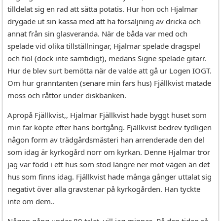
tilldelat sig en rad att sätta potatis. Hur hon och Hjalmar
drygade ut sin kassa med att ha försäljning av dricka och
annat från sin glasveranda. När de båda var med och
spelade vid olika tillställningar, Hjalmar spelade dragspel
och fiol (dock inte samtidigt), medans Signe spelade gitarr.
Hur de blev surt bemötta när de valde att gå ur Logen IOGT.
Om hur granntanten (senare min fars hus) Fjällkvist matade
möss och råttor under diskbänken.
Apropå Fjällkvist,, Hjalmar Fjällkvist hade byggt huset som
min far köpte efter hans bortgång. Fjällkvist bedrev tydligen
någon form av trädgårdsmästeri han arrenderade den del
som idag är kyrkogård norr om kyrkan. Denne Hjalmar tror
jag var född i ett hus som stod längre ner mot vägen än det
hus som finns idag. Fjällkvist hade många gånger uttalat sig
negativt över alla gravstenar på kyrkogården. Han tyckte
inte om dem..