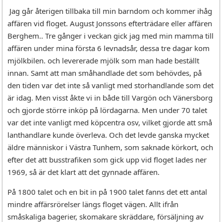
Jag går återigen tillbaka till min barndom och kommer ihåg
affären vid floget. August Jonssons efterträdare eller affären
Berghem.. Tre gånger i veckan gick jag med min mamma till
affären under mina första 6 levnadsår, dessa tre dagar kom
mjölkbilen. och levererade mjölk som man hade beställt
innan. Samt att man småhandlade det som behövdes, på
den tiden var det inte så vanligt med storhandlande som det
är idag. Men visst åkte vi in både till Vargön och Vänersborg
och gjorde större inköp på lördagarna. Men under 70 talet
var det inte vanligt med köpcentra osv, vilket gjorde att små
lanthandlare kunde överleva. Och det levde ganska mycket
äldre människor i Västra Tunhem, som saknade körkort, och
efter det att busstrafiken som gick upp vid floget lades ner
1969, så är det klart att det gynnade affären.
På 1800 talet och en bit in på 1900 talet fanns det ett antal
mindre affärsrörelser längs floget vägen. Allt ifrån
småskaliga bagerier, skomakare skräddare, försäljning av