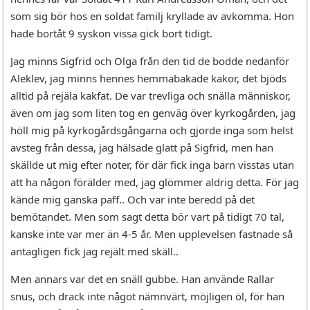
som sig bör hos en soldat familj kryllade av avkomma. Hon
hade bortåt 9 syskon vissa gick bort tidigt.
Jag minns Sigfrid och Olga från den tid de bodde nedanför
Aleklev, jag minns hennes hemmabakade kakor, det bjöds
alltid på rejäla kakfat. De var trevliga och snälla människor,
även om jag som liten tog en genväg över kyrkogården, jag
höll mig på kyrkogårdsgångarna och gjorde inga som helst
avsteg från dessa, jag hälsade glatt på Sigfrid, men han
skällde ut mig efter noter, för där fick inga barn visstas utan
att ha någon förälder med, jag glömmer aldrig detta. För jag
kände mig ganska paff.. Och var inte beredd på det
bemötandet. Men som sagt detta bör vart på tidigt 70 tal,
kanske inte var mer än 4-5 år. Men upplevelsen fastnade så
antagligen fick jag rejält med skäll..
Men annars var det en snäll gubbe. Han använde Rallar
snus, och drack inte något nämnvärt, möjligen öl, för han