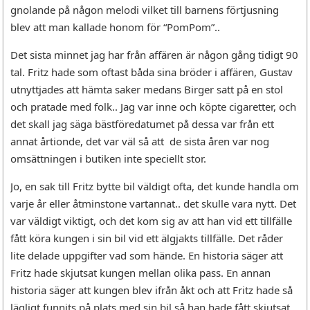
gnolande på någon melodi vilket till barnens förtjusning
blev att man kallade honom för “PomPom”..
Det sista minnet jag har från affären är någon gång tidigt 90
tal. Fritz hade som oftast båda sina bröder i affären, Gustav
utnyttjades att hämta saker medans Birger satt på en stol
och pratade med folk.. Jag var inne och köpte cigaretter, och
det skall jag säga bästföredatumet på dessa var från ett
annat årtionde, det var väl så att de sista åren var nog
omsättningen i butiken inte speciellt stor.
Jo, en sak till Fritz bytte bil väldigt ofta, det kunde handla om
varje år eller åtminstone vartannat.. det skulle vara nytt. Det
var väldigt viktigt, och det kom sig av att han vid ett tillfälle
fått köra kungen i sin bil vid ett älgjakts tillfälle. Det råder
lite delade uppgifter vad som hände. En historia säger att
Fritz hade skjutsat kungen mellan olika pass. En annan
historia säger att kungen blev ifrån åkt och att Fritz hade så
lägligt funnits på plats med sin bil så han hade fått skjutsat