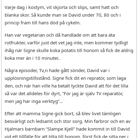
Varje dag i kostym, vit skjorta och slips, samt hatt och
blanka skor. Så kunde man se David under 70, 80 och i
princip fram till hans död på cykeln.
Han var vegetarian och då handlade om att bara äta
rotfrukter, varför just det vet jag inte, men kommer tydligt
ihåg när Signe skulle koka potatis till honom så fick de aldrig
koka mer än i 10 minuter..
Några episoder, Tv,n hade gått sönder, David var i
upplösningstillsstånd. Signe fick dit en repratör, som laga
den, och när han ville ha betalt tyckte David att för det lilla
så var det alldeles för dyrt, “För jag är själv TV reparatör,
men jag har inga verktyg”…
Efter att mamma Signe gick bort, så blev livet tämligen
besvärligt och ledsamt och stor sorg. Min farbror och en av
Hjalmars barnbarn “Slampe Kjell” hade kommit in till David
vid ett tillfälle för att titta till honom, först fick de sitta ner i