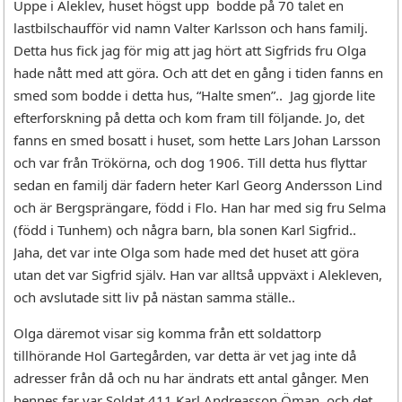
Uppe i Aleklev, huset högst upp bodde på 70 talet en
lastbilschaufför vid namn Valter Karlsson och hans familj.
Detta hus fick jag för mig att jag hört att Sigfrids fru Olga
hade nått med att göra. Och att det en gång i tiden fanns en
smed som bodde i detta hus, “Halte smen”.. Jag gjorde lite
efterforskning på detta och kom fram till följande. Jo, det
fanns en smed bosatt i huset, som hette Lars Johan Larsson
och var från Trökörna, och dog 1906. Till detta hus flyttar
sedan en familj där fadern heter Karl Georg Andersson Lind
och är Bergsprängare, född i Flo. Han har med sig fru Selma
(född i Tunhem) och några barn, bla sonen Karl Sigfrid..
Jaha, det var inte Olga som hade med det huset att göra
utan det var Sigfrid själv. Han var alltså uppväxt i Alekleven,
och avslutade sitt liv på nästan samma ställe..
Olga däremot visar sig komma från ett soldattorp
tillhörande Hol Gartegården, var detta är vet jag inte då
adresser från då och nu har ändrats ett antal gånger. Men
hennes far var Soldat 411 Karl Andreasson Öman, och det