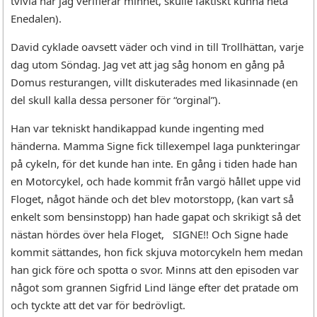
tvivla när jag verifierar minnet, skulle faktiskt kunna heta
Enedalen).
David cyklade oavsett väder och vind in till Trollhättan, varje
dag utom Söndag. Jag vet att jag såg honom en gång på
Domus resturangen, villt diskuterades med likasinnade (en
del skull kalla dessa personer för “orginal”).
Han var tekniskt handikappad kunde ingenting med
händerna. Mamma Signe fick tillexempel laga punkteringar
på cykeln, för det kunde han inte. En gång i tiden hade han
en Motorcykel, och hade kommit från vargö hållet uppe vid
Floget, något hände och det blev motorstopp, (kan vart så
enkelt som bensinstopp) han hade gapat och skrikigt så det
nästan hördes över hela Floget, SIGNE!! Och Signe hade
kommit sättandes, hon fick skjuva motorcykeln hem medan
han gick före och spotta o svor. Minns att den episoden var
något som grannen Sigfrid Lind länge efter det pratade om
och tyckte att det var för bedrövligt.