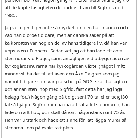
att de köpte fastigheten de bodde i fram till Sigfrids död
1985.
Jag vet egentligen inte så mycket om den här mannen och
vad han gjorde tidigare, men är ganska säker på att
kalkbrotten var nog en del av hans tidigare liv, då han var
uppvuxen i Tunhem. Sedan vet jag att han lade ett antal
stenmurar vid Floget, samt antagligen vid utbyggnaden av
kyrkogårdsmurarna när kyrkogården växte, (något i mitt
minne vill ha det till att även den Åke Dalgren som jag
nämnt tidigare som var platschef på GDG, skall ha lagt en
och annan sten ihop med Sigfrid, fast detta har jag inga
belägg för..) Någon gång på tidigt sent 70 tal eller tidigt80
tal så hjälpte Sigfrid min pappa att rätta till stenmuren, han
lade om alltihop, och skall då vart någonstans runt 75 år.
Han var urstark och hade ett sinne för att lägga murar så
stenarna kom på exakt rätt plats.