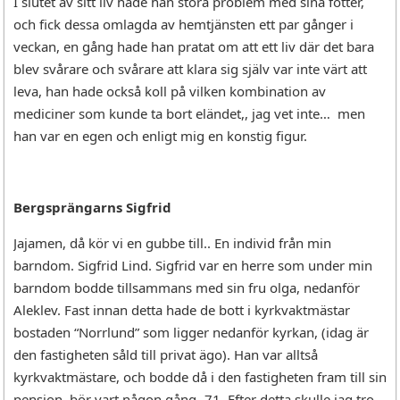
I slutet av sitt liv hade han stora problem med sina fötter,
och fick dessa omlagda av hemtjänsten ett par gånger i
veckan, en gång hade han pratat om att ett liv där det bara
blev svårare och svårare att klara sig själv var inte värt att
leva, han hade också koll på vilken kombination av
mediciner som kunde ta bort eländet,, jag vet inte… men
han var en egen och enligt mig en konstig figur.
Bergsprängarns Sigfrid
Jajamen, då kör vi en gubbe till.. En individ från min
barndom. Sigfrid Lind. Sigfrid var en herre som under min
barndom bodde tillsammans med sin fru olga, nedanför
Aleklev. Fast innan detta hade de bott i kyrkvaktmästar
bostaden “Norrlund” som ligger nedanför kyrkan, (idag är
den fastigheten såld till privat ägo). Han var alltså
kyrkvaktmästare, och bodde då i den fastigheten fram till sin
pension, bör vart någon gång -71. Efter detta skulle jag tro