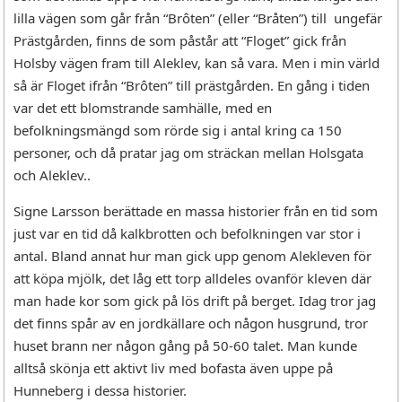
lilla vägen som går från “Brôten” (eller “Bråten”) till ungefär
Prästgården, finns de som påstår att “Floget” gick från
Holsby vägen fram till Aleklev, kan så vara. Men i min värld
så är Floget ifrån “Brôten” till prästgården. En gång i tiden
var det ett blomstrande samhälle, med en
befolkningsmängd som rörde sig i antal kring ca 150
personer, och då pratar jag om sträckan mellan Holsgata
och Aleklev..
Signe Larsson berättade en massa historier från en tid som
just var en tid då kalkbrotten och befolkningen var stor i
antal. Bland annat hur man gick upp genom Alekleven för
att köpa mjölk, det låg ett torp alldeles ovanför kleven där
man hade kor som gick på lös drift på berget. Idag tror jag
det finns spår av en jordkällare och någon husgrund, tror
huset brann ner någon gång på 50-60 talet. Man kunde
alltså skönja ett aktivt liv med bofasta även uppe på
Hunneberg i dessa historier.