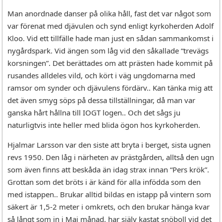
Man anordnade danser på olika håll, fast det var något som
var förenat med djävulen och synd enligt kyrkoherden Adolf
Kloo. Vid ett tillfälle hade man just en sådan sammankomst i
nygårdspark. Vid ängen som låg vid den såkallade “trevägs
korsningen”. Det berättades om att prästen hade kommit på
rusandes alldeles vild, och kört i väg ungdomarna med
ramsor om synder och djävulens fördärv.. Kan tänka mig att
det även smyg söps på dessa tillställningar, då man var
ganska hårt hållna till IOGT logen.. Och det sågs ju
naturligtvis inte heller med blida ögon hos kyrkoherden.
Hjalmar Larsson var den siste att bryta i berget, sista ugnen
revs 1950. Den låg i närheten av prästgården, alltså den ugn
som även finns att beskåda än idag strax innan “Pers krök”.
Grottan som det bröts i är känd för alla infödda som den
med istappen.. Brukar alltid bildas en istapp på vintern som
säkert är 1,5-2 meter i omkrets, och den brukar hänga kvar
så långt som in i Maj månad, har själv kastat snöboll vid det