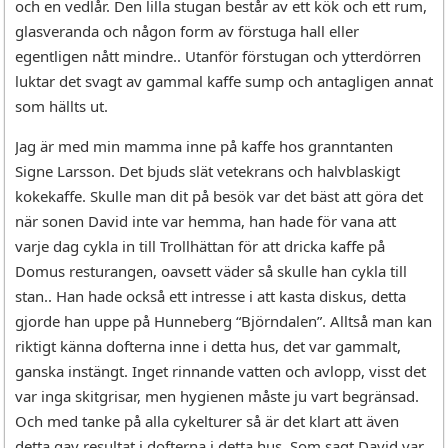
och en vedlår. Den lilla stugan består av ett kök och ett rum,
glasveranda och någon form av förstuga hall eller
egentligen nått mindre.. Utanför förstugan och ytterdörren
luktar det svagt av gammal kaffe sump och antagligen annat
som hällts ut.
Jag är med min mamma inne på kaffe hos granntanten
Signe Larsson. Det bjuds slät vetekrans och halvblaskigt
kokekaffe. Skulle man dit på besök var det bäst att göra det
när sonen David inte var hemma, han hade för vana att
varje dag cykla in till Trollhättan för att dricka kaffe på
Domus resturangen, oavsett väder så skulle han cykla till
stan.. Han hade också ett intresse i att kasta diskus, detta
gjorde han uppe på Hunneberg “Björndalen”. Alltså man kan
riktigt känna dofterna inne i detta hus, det var gammalt,
ganska instängt. Inget rinnande vatten och avlopp, visst det
var inga skitgrisar, men hygienen måste ju vart begränsad.
Och med tanke på alla cykelturer så är det klart att även
detta gav resultat i dofterna i detta hus. Som sagt David var