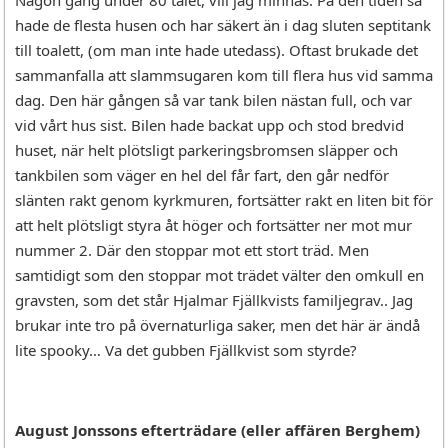
Någon gång under 80 talet, vill jag minnas. På den tiden så
hade de flesta husen och har säkert än i dag sluten septitank
till toalett, (om man inte hade utedass). Oftast brukade det
sammanfalla att slammsugaren kom till flera hus vid samma
dag. Den här gången så var tank bilen nästan full, och var
vid vårt hus sist. Bilen hade backat upp och stod bredvid
huset, när helt plötsligt parkeringsbromsen släpper och
tankbilen som väger en hel del får fart, den går nedför
slänten rakt genom kyrkmuren, fortsätter rakt en liten bit för
att helt plötsligt styra åt höger och fortsätter ner mot mur
nummer 2. Där den stoppar mot ett stort träd. Men
samtidigt som den stoppar mot trädet välter den omkull en
gravsten, som det står Hjalmar Fjällkvists familjegrav.. Jag
brukar inte tro på övernaturliga saker, men det här är ändå
lite spooky… Va det gubben Fjällkvist som styrde?
August Jonssons efterträdare (eller affären Berghem)