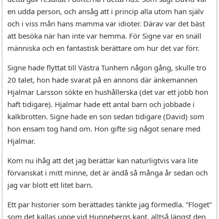
en udda person, och ansåg att i princip alla utom han själv
och i viss mån hans mamma var idioter. Därav var det bäst
att besöka när han inte var hemma. För Signe var en snäll
människa och en fantastisk berättare om hur det var förr.
Signe hade flyttat till Västra Tunhem någon gång, skulle tro
20 talet, hon hade svarat på en annons där änkemannen
Hjalmar Larsson sökte en hushållerska (det var ett jobb hon
haft tidigare). Hjalmar hade ett antal barn och jobbade i
kalkbrotten. Signe hade en son sedan tidigare (David) som
hon ensam tog hand om. Hon gifte sig något senare med
Hjalmar.
Kom nu ihåg att det jag berättar kan naturligtvis vara lite
förvanskat i mitt minne, det är ändå så många år sedan och
jag var blott ett litet barn.
Ett par historier som berättades tänkte jag förmedla. “Floget”
som det kallas uppe vid Hunnebergs kant, alltså längst den