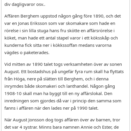
div dagligvaror osv..
Affären Berghem uppstod någon gång före 1890, och det
var en Jonas Eriksson som var skomakare som hade en
rörelse i sin lilla stuga hans fru skötte en affärsrörelse i
köket, man hade ett antal stapel varor i ett köksskåp och
kunderna fick sitta ner i kökkssoffan medans varorna
vägdes o paketerades.
Vid mitten av 1890 talet togs verksamheten över av sonen
August. Ett bostadshus på ungefär fyra rum skall ha flyttats
från Höga, nere på slätten till Berghem, och i denna
inrymdes både skomakeri och lanthandel. Någon gång
1908-10 skall man ha byggt till en ny affärslokal. Den
inredningen som gjordes då var i princip den samma som
fanns i affären när den lades ner på 1990 talet.
När August Jonsson dog togs affären över av barnen, tror
det var 4 systrar. Minns bara namnen Annie och Ester, de