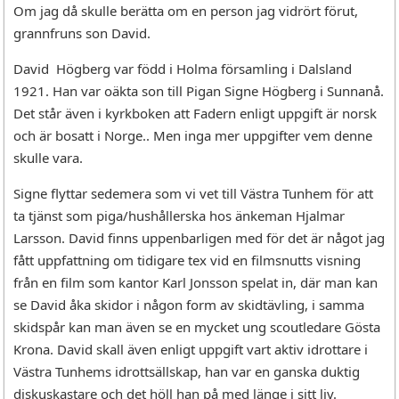
Om jag då skulle berätta om en person jag vidrört förut,
grannfruns son David.
David Högberg var född i Holma församling i Dalsland
1921. Han var oäkta son till Pigan Signe Högberg i Sunnanå.
Det står även i kyrkboken att Fadern enligt uppgift är norsk
och är bosatt i Norge.. Men inga mer uppgifter vem denne
skulle vara.
Signe flyttar sedemera som vi vet till Västra Tunhem för att
ta tjänst som piga/hushållerska hos änkeman Hjalmar
Larsson. David finns uppenbarligen med för det är något jag
fått uppfattning om tidigare tex vid en filmsnutts visning
från en film som kantor Karl Jonsson spelat in, där man kan
se David åka skidor i någon form av skidtävling, i samma
skidspår kan man även se en mycket ung scoutledare Gösta
Krona. David skall även enligt uppgift vart aktiv idrottare i
Västra Tunhems idrottsällskap, han var en ganska duktig
diskuskastare och det höll han på med länge i sitt liv.