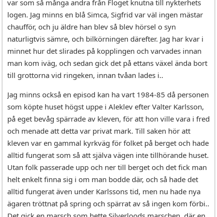
var som så många andra från Floget knutna till nykterhets
logen. Jag minns en blå Simca, Sigfrid var väl ingen mästar
chaufför, och ju äldre han blev så blev hörsel o syn
naturligtvis sämre, och bilkörningen därefter. Jag har kvar i
minnet hur det slirades på kopplingen och varvades innan
man kom iväg, och sedan gick det på ettans växel ända bort
till grottorna vid ringeken, innan tvåan lades i..
Jag minns också en episod kan ha vart 1984-85 då personen
som köpte huset högst uppe i Aleklev efter Valter Karlsson,
på eget bevåg spärrade av kleven, för att hon ville vara i fred
och menade att detta var privat mark. Till saken hör att
kleven var en gammal kyrkväg för folket på berget och hade
alltid fungerat som så att själva vägen inte tillhörande huset.
Utan folk passerade upp och ner till berget och det fick man
helt enkelt finna sig i om man bodde där, och så hade det
alltid fungerat även under Karlssons tid, men nu hade nya
ägaren tröttnat på spring och spärrat av så ingen kom förbi..
Det gick en marsch som hette Silverloods marschen, där en