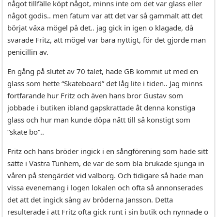
något tillfälle köpt något, minns inte om det var glass eller
något godis.. men fatum var att det var så gammalt att det
börjat växa mögel på det.. jag gick in igen o klagade, då
svarade Fritz, att mögel var bara nyttigt, för det gjorde man
penicillin av.
En gång på slutet av 70 talet, hade GB kommit ut med en
glass som hette “Skateboard” det låg lite i tiden.. Jag minns
fortfarande hur Fritz och även hans bror Gustav som
jobbade i butiken ibland gapskrattade åt denna konstiga
glass och hur man kunde döpa nått till så konstigt som
“skate bo”..
Fritz och hans bröder ingick i en sångförening som hade sitt
sätte i Västra Tunhem, de var de som bla brukade sjunga in
våren på stengärdet vid valborg. Och tidigare så hade man
vissa evenemang i logen lokalen och ofta så annonserades
det att det ingick sång av bröderna Jansson. Detta
resulterade i att Fritz ofta gick runt i sin butik och nynnade o